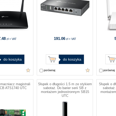
.48
191.06
zł + VAT
zł + VAT
do koszyka
do koszyka
porównaj
porównaj
macniacz magistrali
Słupek o długości 1.5 m ze stykiem
Słupek o d
PCB ATS1740 UTC
sabotaż. Do barier serii SB z
sabotaż.
montażem jednostronnym SB15
montażem
UTC