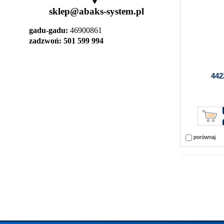
sklep@abaks-system.pl
gadu-gadu:
46900861
zadzwoń: 501 599 994
442
porównaj