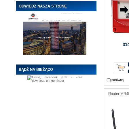
ODWIEDŹ NASZĄ STRONĘ
314
BĄDŹ NA BIEŻĄCO
porównaj
Router MR4