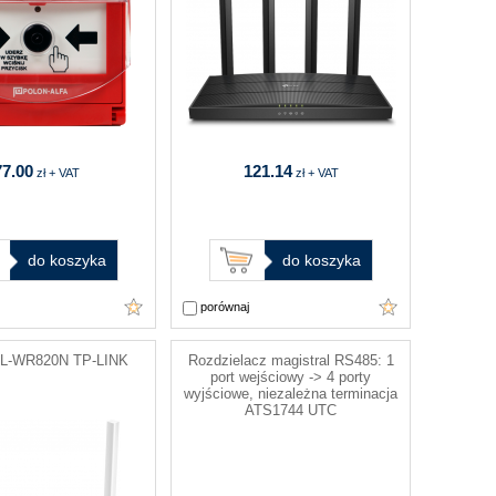
77.00
121.14
zł + VAT
zł + VAT
do koszyka
do koszyka
porównaj
TL-WR820N TP-LINK
Rozdzielacz magistral RS485: 1
port wejściowy -> 4 porty
wyjściowe, niezależna terminacja
ATS1744 UTC