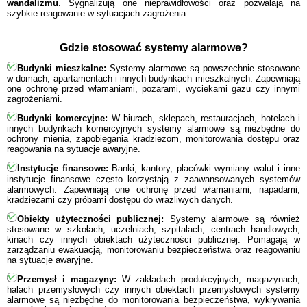
wandalizmu
. Sygnalizują one nieprawidłowości oraz pozwalają na
szybkie reagowanie w sytuacjach zagrożenia.
Gdzie stosować systemy alarmowe?
Budynki mieszkalne:
Systemy alarmowe są powszechnie stosowane
w domach, apartamentach i innych budynkach mieszkalnych. Zapewniają
one ochronę przed włamaniami, pożarami, wyciekami gazu czy innymi
zagrożeniami.
Budynki komercyjne:
W biurach, sklepach, restauracjach, hotelach i
innych budynkach komercyjnych systemy alarmowe są niezbędne do
ochrony mienia, zapobiegania kradzieżom, monitorowania dostępu oraz
reagowania na sytuacje awaryjne.
Instytucje finansowe:
Banki, kantory, placówki wymiany walut i inne
instytucje finansowe często korzystają z zaawansowanych systemów
alarmowych. Zapewniają one ochronę przed włamaniami, napadami,
kradzieżami czy próbami dostępu do wrażliwych danych.
Obiekty użyteczności publicznej:
Systemy alarmowe są również
stosowane w szkołach, uczelniach, szpitalach, centrach handlowych,
kinach czy innych obiektach użyteczności publicznej. Pomagają w
zarządzaniu ewakuacją, monitorowaniu bezpieczeństwa oraz reagowaniu
na sytuacje awaryjne.
Przemysł i magazyny:
W zakładach produkcyjnych, magazynach,
halach przemysłowych czy innych obiektach przemysłowych systemy
alarmowe są niezbędne do monitorowania bezpieczeństwa, wykrywania