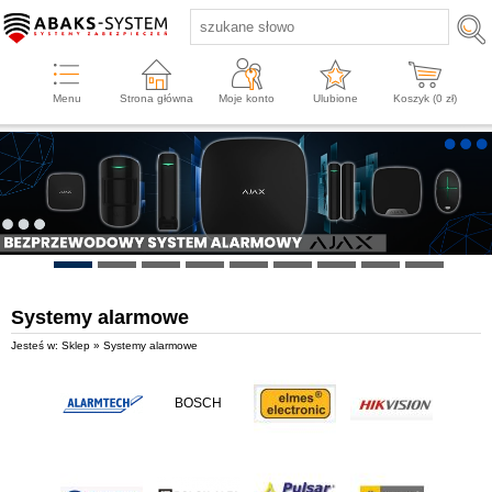
Menu
Strona główna
Moje konto
Ulubione
Koszyk (
0
zł)
Systemy alarmowe
Jesteś w: Sklep » Systemy alarmowe
BOSCH