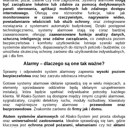
włamanie, pożar, zalanie czy inne zagrożenia. Systemy alarmowe
mogą
być zarządzane lokalnie lub zdalnie za pomocą dedykowanych
paneli sterowania, aplikacji mobilnych lub zdalnego dostępu
internetowego.
Oferują one różnorodne funkcje, takie jak
monitorowanie w czasie rzeczywistym, nagrywanie wideo,
powiadamianie właścicieli lub służb ochrony
, oraz zintegrowane
rozwiązania z systemami automatyki budynkowej. Dzięki postępowi
technologicznemu, systemy alarmowe stają się coraz bardziej
zaawansowane, oferując
zaawansowane funkcje analizy danych,
sztuczną inteligencję oraz zdalne zarządzanie,
co zwiększa poziom
bezpieczeństwa i komfortu użytkowników. Istnieje szeroki wybór
systemów alarmowych, dopasowanych do różnych potrzeb i budżetów, co
umożliwia skuteczną ochronę zarówno dla użytkowników indywidualnych,
jak i dla firm.
Alarmy – dlaczego są one tak ważne?
Sprawny i odpowiedni system alarmowy zapewnia
wysoki poziom
bezpieczeństwa
oraz bez zarzutu odstrasza intruzów.
Gotowe systemy alarmowe idelanie sprawdzą się w wielu miejscach, a
elementy sprzedawane oddzielnie będą idelanym uzupełnieniem
instalacji, która będzie spełniać indywidualne potrzeby każdego
klienta. W Abaks-System są dostępne między innymi czujniki alarmowe,
sygnalizatory, czujniki detektory ruchu, moduły rozbudowy, klawiatury
oraz najróżniejsze systemy alarmowe -
przewodowe oraz
bezprzewodowe
. Znakomite zarówno do
firmy jak i domu.
Atutem systemów alarmowych
od Abaks-System jest prosta obsługa
oraz
uniwersalność zastosowania
. Idealnie sprawdzają się tam, gdzie
kluczowa jest
ochrona przed pożarami, włamaniami
czy też
aktami