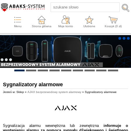
Menu
Strona główna
Moje konto
Ulubione
Koszyk (
0
zł)
Sygnalizatory alarmowe
Jesteś w: Sklep »
AJAX bezprzewodowy system alarmowy
» Sygnalizatory alarmowe
Sygnalizacja alarmu wewnętrzna lub zewnętrzna
informuje o
wystąpieniu alarmu za pomocą sygnału dźwiękowego i świetlnego