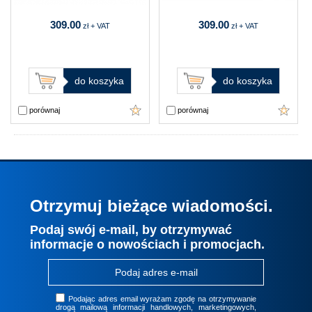
309.00
309.00
zł + VAT
zł + VAT
do koszyka
do koszyka
porównaj
porównaj
Otrzymuj bieżące wiadomości.
Podaj swój e-mail, by otrzymywać
informacje o nowościach i promocjach.
Podając adres email wyrażam zgodę na otrzymywanie
drogą mailową informacji handlowych, marketingowych,