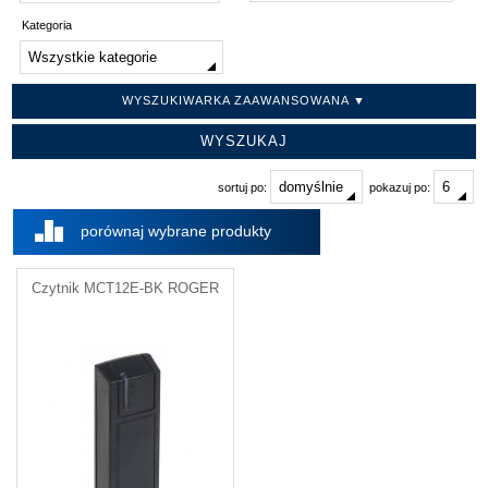
Kategoria
WYSZUKIWARKA ZAAWANSOWANA ▼
sortuj po:
pokazuj po:
porównaj wybrane produkty
Czytnik MCT12E-BK ROGER