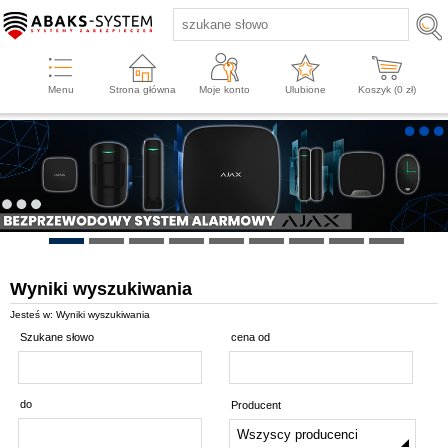
Menu
Strona główna
Moje konto
Ulubione
Koszyk (
0
zł)
Wyniki wyszukiwania
Jesteś w: Wyniki wyszukiwania
Szukane słowo
cena od
do
Producent