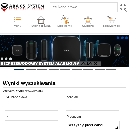
Menu
Strona główna
Moje konto
Ulubione
Koszyk (
0
zł)
Wyniki wyszukiwania
Jesteś w: Wyniki wyszukiwania
Szukane słowo
cena od
do
Producent