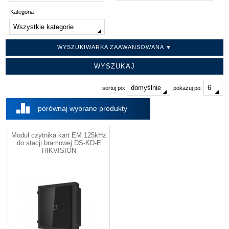
Kategoria
WYSZUKIWARKA ZAAWANSOWANA ▼
sortuj po:
pokazuj po:
porównaj wybrane produkty
Moduł czytnika kart EM 125kHz
do stacji bramowej DS-KD-E
HIKVISION