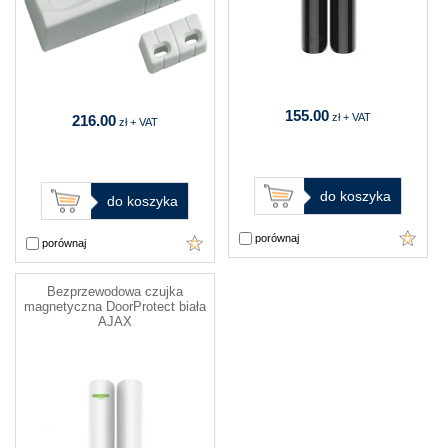
155.00
zł + VAT
216.00
zł + VAT
do koszyka
do koszyka
porównaj
porównaj
Bezprzewodowa czujka
magnetyczna DoorProtect biała
AJAX