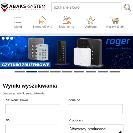
Menu
Strona główna
Moje konto
Ulubione
Koszyk (
0
zł)
Wyniki wyszukiwania
Jesteś w: Wyniki wyszukiwania
Szukane słowo
cena od
do
Producent