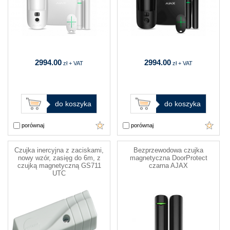
2994.00
2994.00
zł + VAT
zł + VAT
do koszyka
do koszyka
porównaj
porównaj
Czujka inercyjna z zaciskami,
Bezprzewodowa czujka
nowy wzór, zasięg do 6m, z
magnetyczna DoorProtect
czujką magnetyczną GS711
czarna AJAX
UTC