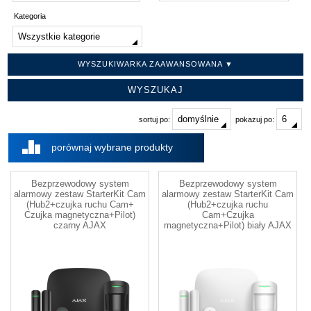
Kategoria
WYSZUKIWARKA ZAAWANSOWANA ▼
sortuj po:
pokazuj po:
porównaj wybrane produkty
Bezprzewodowy system
Bezprzewodowy system
alarmowy zestaw StarterKit Cam
alarmowy zestaw StarterKit Cam
(Hub2+czujka ruchu Cam+
(Hub2+czujka ruchu
Czujka magnetyczna+Pilot)
Cam+Czujka
czarny AJAX
magnetyczna+Pilot) biały AJAX