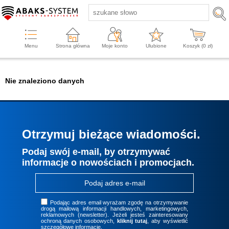
Menu
Strona główna
Moje konto
Ulubione
Koszyk (
0
zł)
Nie znaleziono danych
Otrzymuj bieżące wiadomości.
Podaj swój e-mail, by otrzymywać
informacje o nowościach i promocjach.
Podając adres email wyrażam zgodę na otrzymywanie
drogą mailową informacji handlowych, marketingowych,
reklamowych (newsletter). Jeżeli jesteś zainteresowany
ochroną danych osobowych,
kliknij tutaj
, aby wyświetlić
szczegółowe informacje.