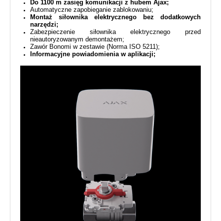
Do 1100 m zasięg komunikacji z hubem Ajax;
Automatyczne zapobieganie zablokowaniu;
Montaż siłownika elektrycznego bez dodatkowych
narzędzi;
Zabezpieczenie siłownika elektrycznego przed
nieautoryzowanym demontażem;
Zawór Bonomi w zestawie (Norma ISO 5211);
Informacyjne powiadomienia w aplikacji;