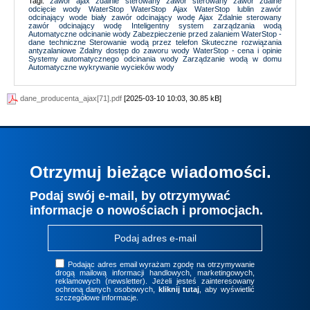
Tagi:
zawór ajax
zdalnie sterowany zawór
sterowany zawór
zdalne
odcięcie wody
WaterStop
WaterStop Ajax
WaterStop lublin
zawór
odcinający wode biały
zawór odcinający wodę Ajax
Zdalnie sterowany
zawór odcinający wodę
Inteligentny system zarządzania wodą
Automatyczne odcinanie wody
Zabezpieczenie przed zalaniem
WaterStop -
dane techniczne
Sterowanie wodą przez telefon
Skuteczne rozwiązania
antyzalaniowe
Zdalny dostęp do zaworu wody
WaterStop - cena i opinie
Systemy automatycznego odcinania wody
Zarządzanie wodą w domu
Automatyczne wykrywanie wycieków wody
dane_producenta_ajax[71].pdf
[2025-03-10 10:03, 30.85 kB]
Otrzymuj bieżące wiadomości.
Podaj swój e-mail, by otrzymywać
informacje o nowościach i promocjach.
Podając adres email wyrażam zgodę na otrzymywanie
drogą mailową informacji handlowych, marketingowych,
reklamowych (newsletter). Jeżeli jesteś zainteresowany
ochroną danych osobowych,
kliknij tutaj
, aby wyświetlić
szczegółowe informacje.