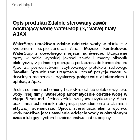
Zgłoś błąd
Opis produktu Zdalnie sterowany zawór
odcinający wodę WaterStop (¾ ' valve) biały
AJAX
WaterStop
umożliwia zdalne odcięcie wody
w obiekcie z
systemem bezpieczeństwa Ajax.
Możesz kontrolować
WaterStop z dowolnego miejsca na świecie
. Urządzenie
łączy w sobie wysokiej jakości zawór i mocny siłownik
elektryczny z jednostką sterującą podłączoną do koncentratora
Ajax za pośrednictwem szyfrowanego protokołu radiowego
Jeweller. Sprawdź stan urządzenia i zmień pozycję zaworu w
dowolnym momencie -
wystarczy połączenie z Internetem i
aplikacja Ajax.
Jeśli zostanie uruchomiony LeaksProtect lub detektor wycieku
wody innej firmy,
WaterStop automatycznie odetnie wodę w
ciągu 5 sekund.
Jednocześnie wszyscy użytkownicy Ajaxu
oraz firma ochroniarska otrzymują powiadomienie o alarmie i
aktywacji scenariusza. Oprócz scenariusza alarmu wycieku
wody
możliwe jest ustawienie odcięcia wody w określonym
czasie
lub gdy system bezpieczeństwa jest uzbrojony.