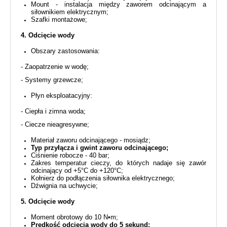
Mount - instalacja między zaworem odcinającym a
siłownikiem elektrycznym;
Szafki montażowe;
4. Odcięcie wody
Obszary zastosowania:
- Zaopatrzenie w wodę;
- Systemy grzewcze;
Płyn eksploatacyjny:
- Ciepła i zimna woda;
- Ciecze nieagresywne;
Materiał zaworu odcinającego - mosiądz;
Typ przyłącza i gwint zaworu odcinającego;
Ciśnienie robocze - 40 bar;
Zakres temperatur cieczy, do których nadaje się zawór
odcinający od +5°C do +120°C;
Kołnierz do podłączenia siłownika elektrycznego;
Dźwignia na uchwycie;
5. Odcięcie wody
Moment obrotowy do 10 N•m;
Prędkość odcięcia wody do 5 sekund;