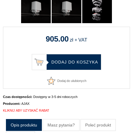
905.00
zł + VAT
Dodaj do ulubionych
Czas dostępności:
Dostępny w 3-5 dni roboczych
Producent:
AJAX
KLIKNIJ ABY UZYSKAĆ RABAT
Opis produktu
Masz pytania?
Poleć produkt