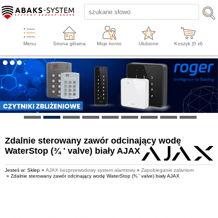
Menu
Strona główna
Moje konto
Ulubione
Koszyk (
0
zł)
Zdalnie sterowany zawór odcinający wodę
WaterStop (¾ ' valve) biały AJAX
Jesteś w: Sklep »
AJAX bezprzewodowy system alarmowy
»
Zapobieganie zalaniom
» Zdalnie sterowany zawór odcinający wodę WaterStop (¾ ' valve) biały AJAX