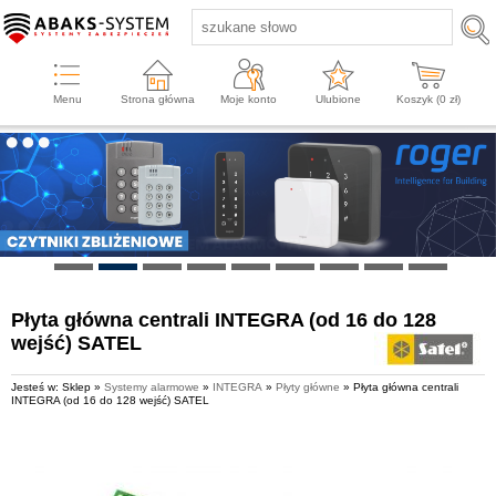
Menu
Strona główna
Moje konto
Ulubione
Koszyk (
0
zł)
Płyta główna centrali INTEGRA (od 16 do 128
wejść) SATEL
Jesteś w: Sklep »
Systemy alarmowe
»
INTEGRA
»
Płyty główne
» Płyta główna centrali
INTEGRA (od 16 do 128 wejść) SATEL