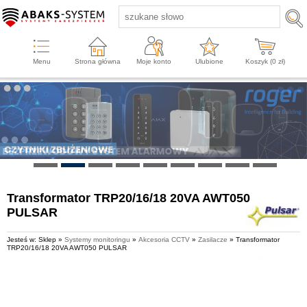
Menu
Strona główna
Moje konto
Ulubione
Koszyk (
0
zł)
Transformator TRP20/16/18 20VA AWT050
PULSAR
Jesteś w: Sklep »
Systemy monitoringu
»
Akcesoria CCTV
»
Zasilacze
» Transformator
TRP20/16/18 20VA AWT050 PULSAR